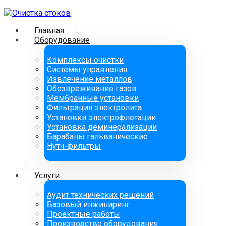
Главная
Оборудование
Комплексы очистки
Системы управления
Извлечение металлов
Обезвреживание газов
Мембранные установки
Фильтрация электролита
Установки электрофлотации
Установка деминерализации
Барабаны гальванические
Нутч-фильтры
Услуги
Аудит технических решений
Базовый инжиниринг
Проектные работы
Производство оборудования