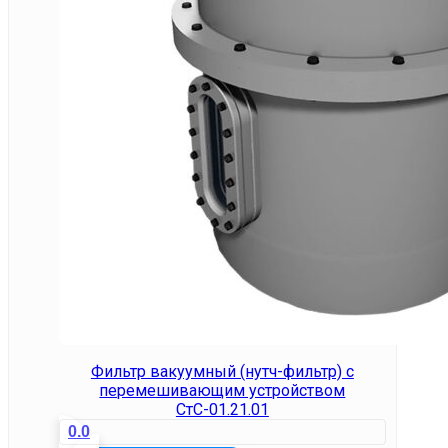
Фильтр вакуумный (нутч-фильтр) с
перемешивающим устройством
СтС-01.21.01
0.0