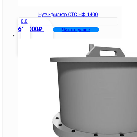
Нутч-фильтр СТС НФ 1400
0.0
630000
₽
Читать далее