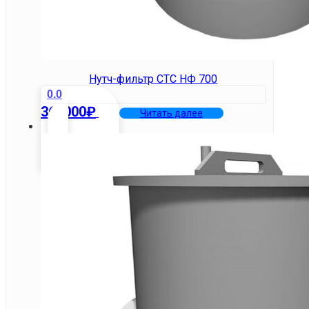
Нутч-фильтр СТС НФ 700
0.0
360000
₽
Читать далее