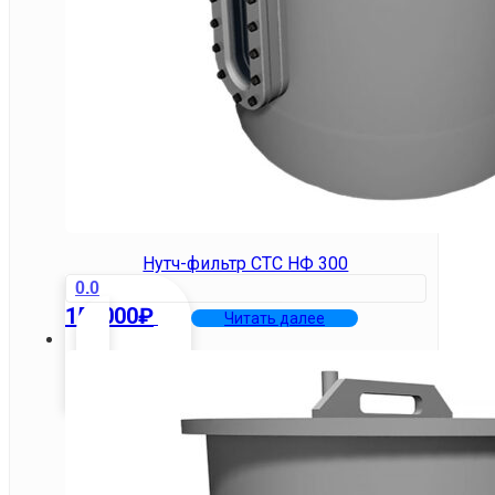
Нутч-фильтр СТС НФ 300
0.0
150000
₽
Читать далее