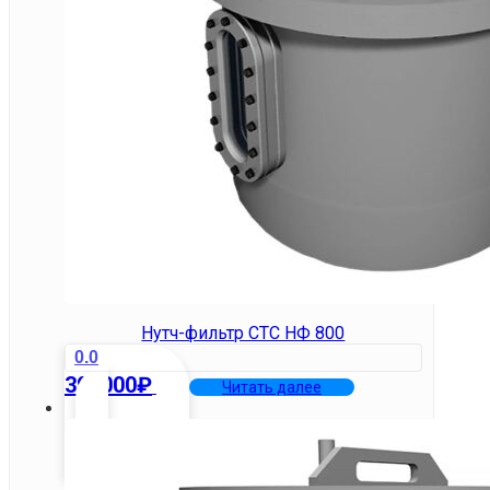
Нутч-фильтр СТС НФ 800
0.0
390000
₽
Читать далее