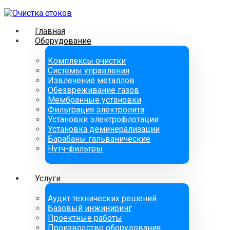
Главная
Оборудование
Комплексы очистки
Системы управления
Извлечение металлов
Обезвреживание газов
Мембранные установки
Фильтрация электролита
Установки электрофлотации
Установка деминерализации
Барабаны гальванические
Нутч-фильтры
Услуги
Аудит технических решений
Базовый инжиниринг
Проектные работы
Производство оборудования